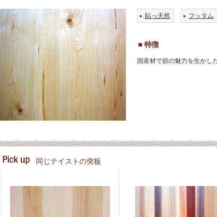
貼っ天然
フッタム
■ 特徴
国産材で節の魅力を生かし
同じテイストの突板