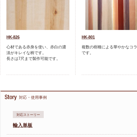
HK-826
HK-801
心材である赤身を使い、赤白の濃
複数の樹種による華やかなコ
淡がキレイな柄です。
です。
長さは7尺まで製作可能です。
対応・使用事例
対応ストーリー
輸入単板