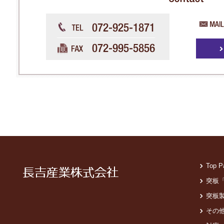
Top P
突板
突板
その