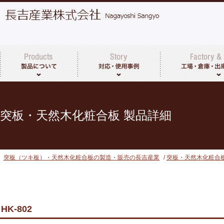
突板・天然木化粧合板について
製品一覧
その他取扱商品
工場・倉庫につい
出荷までの流れ
突板・天然木化粧合板 製品詳細
突板（ツキ板）・天然木化粧合板の製造・販売の長吉産業
/
突板・天然木化粧合
HK-802