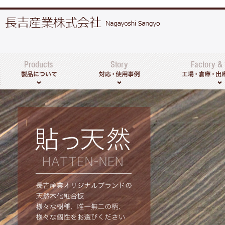
突板・天然木化粧合板について
製品一覧
その他取扱商品
工場・倉庫につい
出荷までの流れ