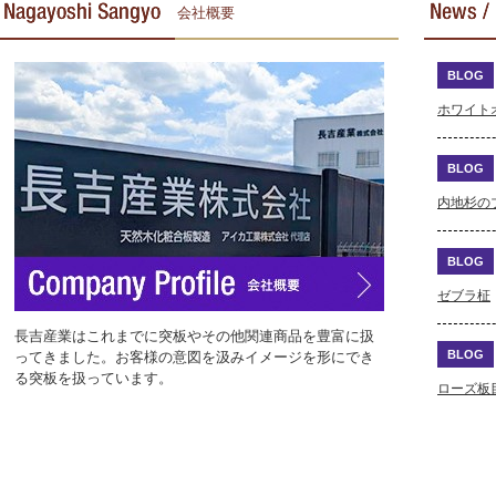
会社概要
BLOG
ホワイト
BLOG
内地杉の
BLOG
ゼブラ柾
長吉産業はこれまでに突板やその他関連商品を豊富に扱
BLOG
ってきました。お客様の意図を汲みイメージを形にでき
る突板を扱っています。
ローズ板