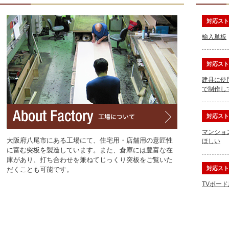
対応スト
輸入単板
対応スト
建具に使用
で制作し
対応スト
マンショ
大阪府八尾市にある工場にて、住宅用・店舗用の意匠性
ほしい
に富む突板を製造しています。また、倉庫には豊富な在
庫があり、打ち合わせを兼ねてじっくり突板をご覧いた
対応スト
だくことも可能です。
TVボー