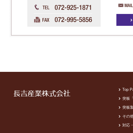
Top P
突板
突板
その
対応