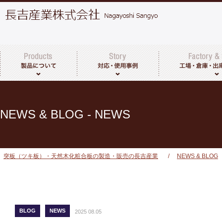
突板・天然木化粧合板について
製品一覧
その他取扱商品
工場・倉庫につい
出荷までの流れ
NEWS & BLOG - NEWS
突板（ツキ板）・天然木化粧合板の製造・販売の長吉産業
/
NEWS & BLOG
BLOG
NEWS
2025 08.05