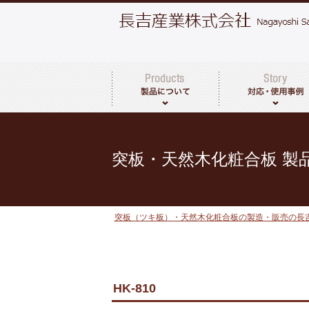
突板・天然木化粧合板について
製品一覧
その他取扱商品
突板・天然木化粧合板 製
突板（ツキ板）・天然木化粧合板の製造・販売の長
HK-810