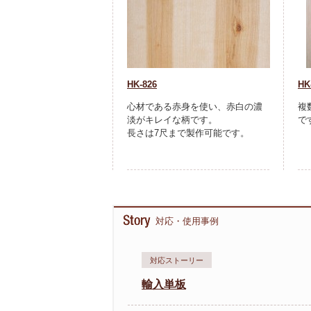
HK-826
HK
心材である赤身を使い、赤白の濃
複
淡がキレイな柄です。
で
長さは7尺まで製作可能です。
対応・使用事例
対応ストーリー
輸入単板