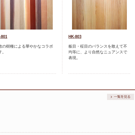
-801
HK-803
数の樹種による華やかなコラボ
板目・柾目のバランスを敢えて不
す。
均等に、より自然なニュアンスで
表現。