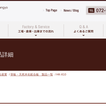
工場・倉庫について
出荷までの流れ
品詳細
吉産業
/
突板・天然木化粧合板 製品一覧
/ HK-810