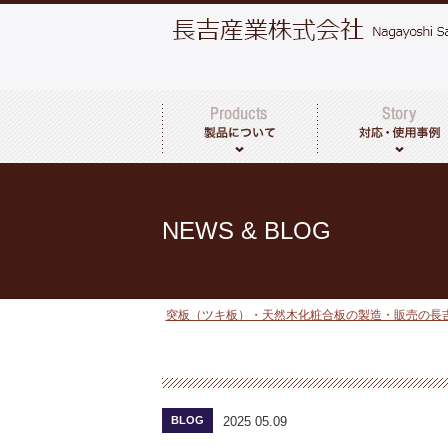
突板・天然木化粧合板について
製品一覧
その他取扱商品
NEWS & BLOG
突板（ツキ板）・天然木化粧合板の製造・販売の長
BLOG
2025 05.09