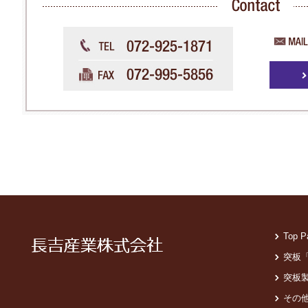
Top P
突板
突板
その