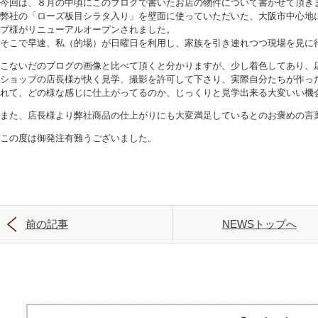
今回は、８月の中頃にこのブログで書いたお店の物件について書かせて頂き
弊社の「ローズ板目シラタ入り」を壁面に使っていただいた、大阪市中心地
プ様がリニューアルオープンされました。
そこで早速、私（的場）が日曜日を利用し、家族を引き連れつつ現場を見に
こないだのブログの画像と比べて頂くと分かりますが、少し着色してあり、
ショップの店長様が快く見学、撮影を許可して下さり、実際自分たちが作っ
れて、どの様な感じに仕上がってるのか、じっくりと見学出来る大変いい機
また、店長様より弊社商品の仕上がりにも大変満足しているとのお褒めの言
この度は御発注有難うございました。
前の記事
NEWSトップへ