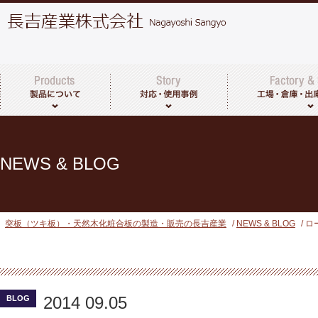
突板・天然木化粧合板について
製品一覧
その他取扱商品
工場・倉庫につい
出荷までの流れ
NEWS & BLOG
突板（ツキ板）・天然木化粧合板の製造・販売の長吉産業
/
NEWS & BLOG
/ 
2014 09.05
BLOG