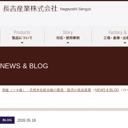
突板・天然木化粧合板について
製品一覧
その他取扱商品
工場・倉庫につい
出荷までの流れ
NEWS & BLOG
突板（ツキ板）・天然木化粧合板の製造・販売の長吉産業
/
NEWS & BLOG
/ 
BLOG
2026 05.18