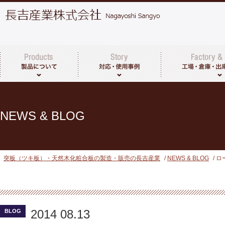
突板・天然木化粧合板について
製品一覧
その他取扱商品
工場・倉庫につい
出荷までの流れ
NEWS & BLOG
突板（ツキ板）・天然木化粧合板の製造・販売の長吉産業
/
NEWS & BLOG
/ 
2014 08.13
BLOG