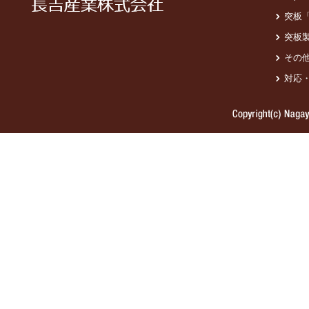
突板
突板
その
対応