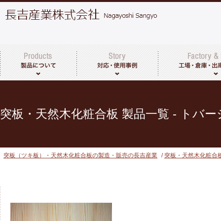
突板・天然木化粧合板について
製品一覧
その他取扱商品
工場・倉庫につい
出荷までの流れ
突板・天然木化粧合板 製品一覧 - トバ
突板（ツキ板）・天然木化粧合板の製造・販売の長吉産業
/
突板・天然木化粧合板